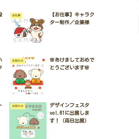
設
【お仕事】キャラク
お仕事
ター制作／企業様
ハ
🌸あけましておめで
お知らせ
タ
とうございます🌸
ト
デザインフェスタ
お知らせ
vol.61に出展しま
す！（両日出展）